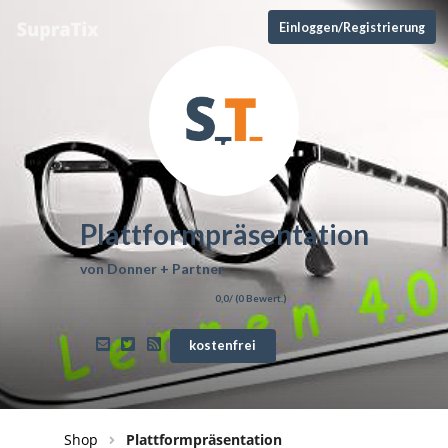
Einloggen/Registrierung
Plattformpräsentation
von
Donner + Partner
0,0
/ (
0
Bewert.)
kostenfrei
Shop
Plattformpräsentation