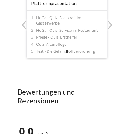
Plattformpräsentation
HoGa - Quiz: Fachkraft im
Gastgewerbe
HoGa - Quiz: Service im Restaurant
Pflege - Quiz: Ersthelfer
Quiz: Altenpflege
Test - Die Gefahrstoffverordnung
Bewertungen und
Rezensionen
0,0
von 5