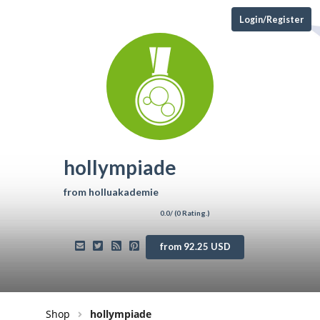
Login/Register
hollympiade
from
holluakademie
0.0
/ (
0
Rating.)
from 92.25 USD
Shop
hollympiade