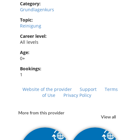
Category:
Grundlagenkurs
Topic:
Reinigung
Career level:
All levels
Age:
0+
Bookings:
1
Website of the provider
Support
Terms
of Use
Privacy Policy
More from this provider
View all