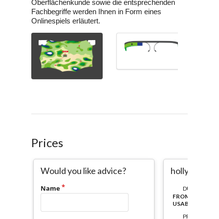
Prices
Would you like advice?
hollympiade
Name
DURATION:
FROM ACTIVAT
USABLE
PRICE