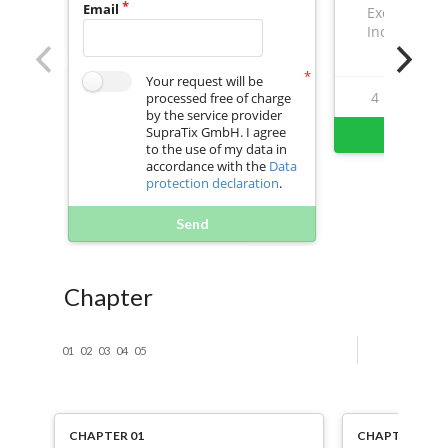
Email
Excl. VAT
Incl. VAT
Your request will be
4
57
processed free of charge
by the service provider
SupraTix GmbH. I agree
Buy 
to the use of my data in
accordance with the
Data
protection declaration
.
Send
Chapter
01
02
03
04
05
CHAPTER 01
CHAPTER 02