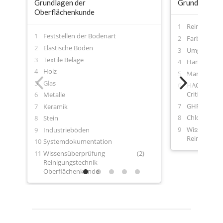
Grundlagen der
Grundlagen de
Oberflächenkunde
Reinigungsv
Feststellen der Bodenart
Farbcodes
Elastische Böden
Umgang mit
Textile Beläge
Handhygiene
Holz
Manuelle R
Glas
HACCP – Haz
Critical Cont
Metalle
GHP – Gute 
Keramik
Chlorgas
Stein
Wissensübe
Industrieböden
Reinigungste
Systemdokumentation
Wissensüberprüfung
(2)
Reinigungstechnik
Oberflächenkunde