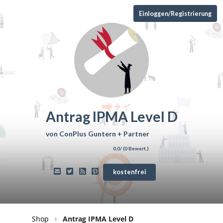
Einloggen/Registrierung
Antrag IPMA Level D
von
ConPlus Guntern + Partner
0,0
/ (
0
Bewert.)
kostenfrei
Shop
Antrag IPMA Level D