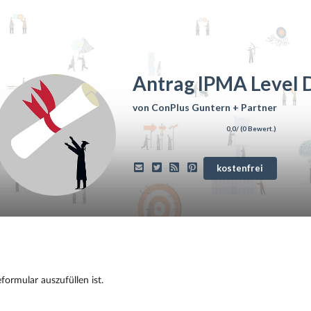
Antrag IPMA Level 
von
ConPlus Guntern + Partner
0,0
/ (
0
Bewert.)
kostenfrei