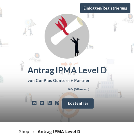
Einloggen/Registrierung
Antrag IPMA Level D
von
ConPlus Guntern + Partner
0,0
/ (
0
Bewert.)
kostenfrei
Shop
Antrag IPMA Level D