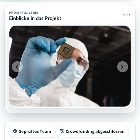
Halbleiterfertigung Agent (MCP)
PROJEKTGALERIE
1 / 1
Einblicke in das Projekt
Halbleiterfertigung Agent (MCP) , die über grundlegendes und sp
Projektteam: SupraTix GmbH.
Historischer Finanzierungsstand: 839,50 EUR von 40.000,00 
Unterstützer:innen: 1. Erreicht: 2 Prozent.
Historisch veröffentlichte Unterstützungsoptionen: 4.
Aktiver Seitenabschnitt: information.
Qualitätssicherung: Kanonische URL, Robots-Angaben, aggreg
Geprüftes Team
Crowdfunding abgeschlossen