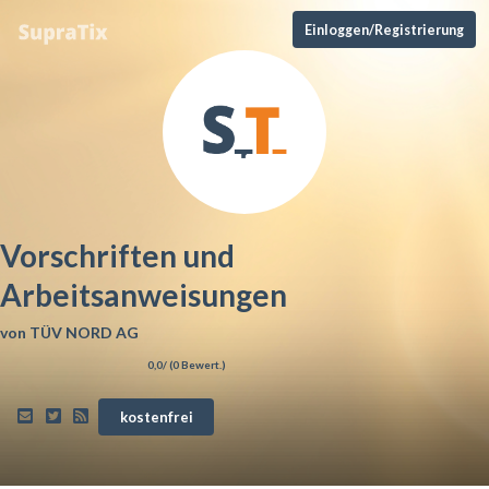
Einloggen/Registrierung
Vorschriften und
Arbeitsanweisungen
von
TÜV NORD AG
0,0
/ (
0
Bewert.)
kostenfrei