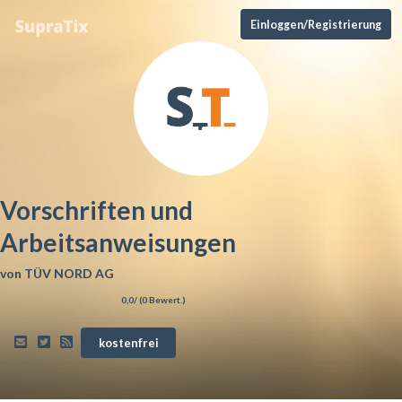
Einloggen/Registrierung
Vorschriften und
Arbeitsanweisungen
von
TÜV NORD AG
0,0
/ (
0
Bewert.)
kostenfrei