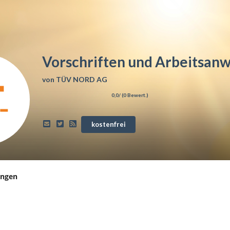
Vorschriften und Arbeitsan
von
TÜV NORD AG
0,0
/ (
0
Bewert.)
kostenfrei
ungen