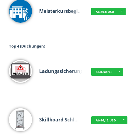
Meisterkursbegl…
Ab 80,8 USD
Top 4 (Buchungen)
Ladungssicherung
Kostenfrei
Skillboard Schl…
Ab 46,12 USD