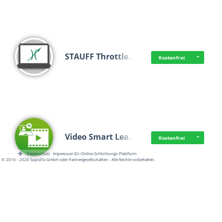
STAUFF Throttle…
Kostenfrei
Video Smart Lea…
Kostenfrei
·
·
·
Datenschutz
·
Impressum
EU-Online-Schlichtungs-Plattform
·
© 2016 - 2026 SupraTix GmbH oder Partnergesellschaften - Alle Rechte vorbehalten.
Frisch dabei