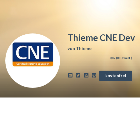
Thieme CNE Dev
von
Thieme
0,0
/ (
0
Bewert.)
kostenfrei