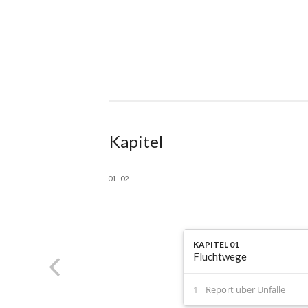
Kapitel
01
02
KAPITEL 01
Fluchtwege
Report über Unfälle