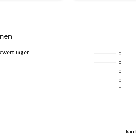
onen
Bewertungen
0
0
0
0
0
Karri