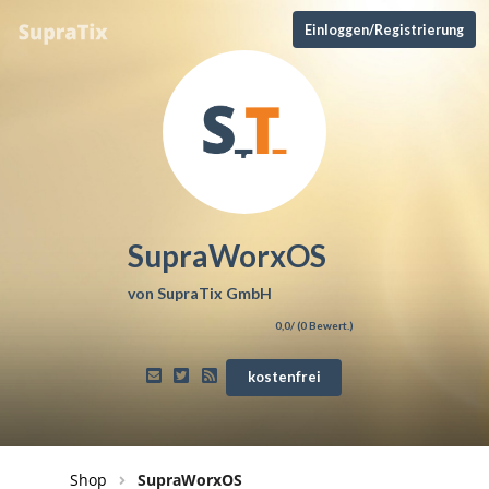
Einloggen/Registrierung
SupraWorxOS
von
SupraTix GmbH
0,0
/ (
0
Bewert.)
kostenfrei
Shop
SupraWorxOS