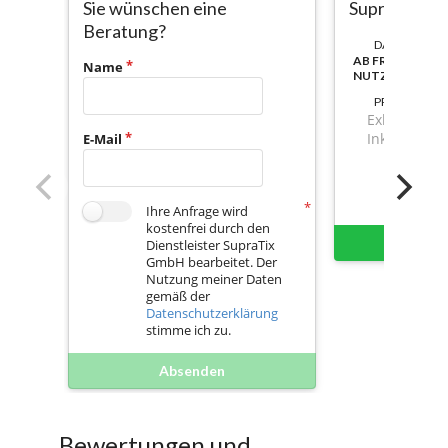
Sie wünschen eine
SupraWorx
Beratung?
DAUER:
AB FREISCHAL
Name
NUTZBAR
PREIS
Exkl. Mwst.
Inkl. Mwst.
E-Mail
Ihre Anfrage wird
kostenfrei durch den
Sofort 
Dienstleister SupraTix
GmbH bearbeitet. Der
Nutzung meiner Daten
gemäß der
Datenschutzerklärung
stimme ich zu.
Absenden
Bewertungen und