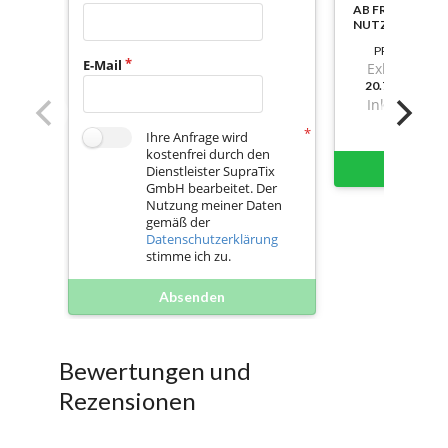
AB FREISCHAL
NUTZBAR
PREIS
E-Mail
Exkl. Mwst.
20.796,43999
Inkl. Mwst.
Ihre Anfrage wird
kostenfrei durch den
Sofort 
Dienstleister SupraTix
GmbH bearbeitet. Der
Nutzung meiner Daten
gemäß der
Datenschutzerklärung
stimme ich zu.
Absenden
Bewertungen und
Rezensionen