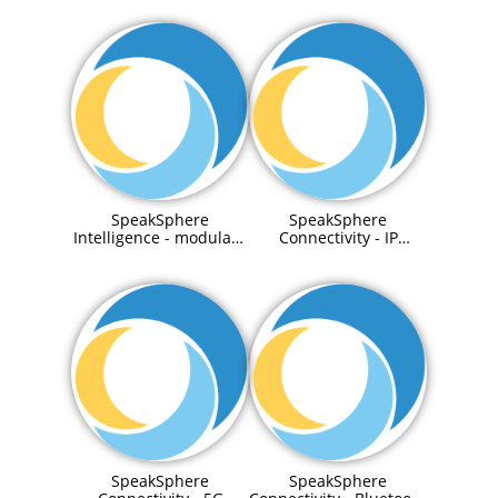
party system
System
SpeakSphere
SpeakSphere
Intelligence - modulare
Connectivity - IP
and adaptive On-
Telefon
Premise LLMs
SpeakSphere
SpeakSphere