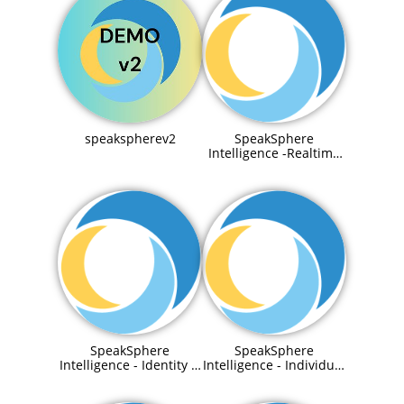
speakspherev2
SpeakSphere
Intelligence -Realtime
Connection to IIoT Data
SpeakSphere
SpeakSphere
Intelligence - Identity &
Intelligence - Individual
Access Management
Agentic RAG
System