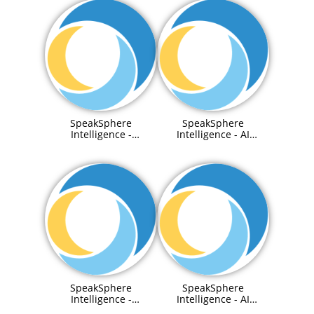
SpeakSphere
SpeakSphere
Intelligence -
Intelligence - AI
PreTrained Agenetic
enabled Knowledge
RAGs
Graph
SpeakSphere
SpeakSphere
Intelligence -
Intelligence - AI
Integration to third
Content Management