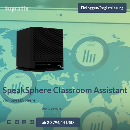
Einloggen/Registrierung
SpeakSphere Classroom Assistant
von
SpeakSphere
0,0
/ (
0
Bewert.)
ab 20.796,44 USD