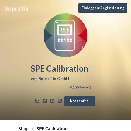
Einloggen/Registrierung
SPE Calibration
von
SupraTix GmbH
0,0
/ (
0
Bewert.)
kostenfrei
Shop
SPE Calibration