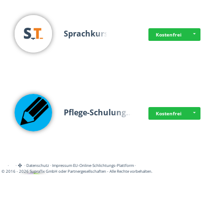
Sprachkurs
Kostenfrei
Pflege-Schulung…
Kostenfrei
·
·
·
Datenschutz
·
Impressum
EU-Online-Schlichtungs-Plattform
·
© 2016 - 2026 SupraTix GmbH oder Partnergesellschaften - Alle Rechte vorbehalten.
Berufliche Grun…
Kostenfrei