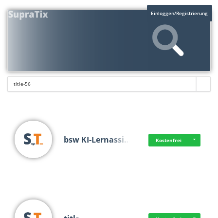
Einloggen/Registrierung
bsw KI-Lernassi…
Kostenfrei