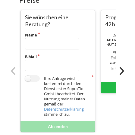
Sie wünschen eine
Programmie
Beratung?
42 h
Name
DAUER:
AB FREISCHAL
NUTZBAR
PREIS
E-Mail
Exkl. Mwst.
6.318,569999
Inkl. Mwst.
Ihre Anfrage wird
kostenfrei durch den
Sofort 
Dienstleister SupraTix
GmbH bearbeitet. Der
Nutzung meiner Daten
gemäß der
Datenschutzerklärung
stimme ich zu.
Absenden