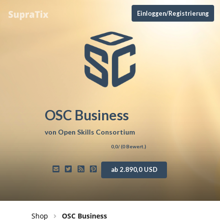
Einloggen/Registrierung
OSC Business
von
Open Skills Consortium
0,0
/ (
0
Bewert.)
ab 2.890,0 USD
Shop
OSC Business