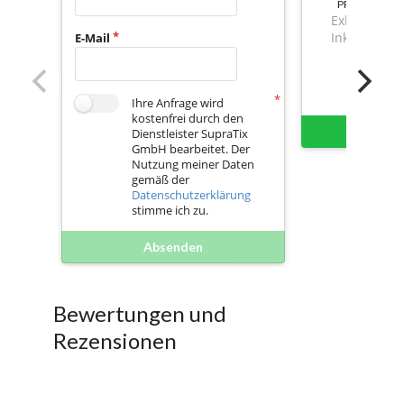
PREIS
Exkl. Mwst.
Inkl. Mwst.
E-Mail
Ihre Anfrage wird
kostenfrei durch den
Sofort 
Dienstleister SupraTix
GmbH bearbeitet. Der
Nutzung meiner Daten
gemäß der
Datenschutzerklärung
stimme ich zu.
Absenden
Bewertungen und
Rezensionen