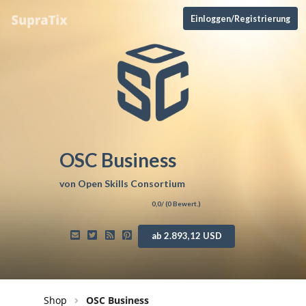
Einloggen/Registrierung
OSC Business
von
Open Skills Consortium
0,0
/ (
0
Bewert.)
ab 2.893,12 USD
Shop
OSC Business