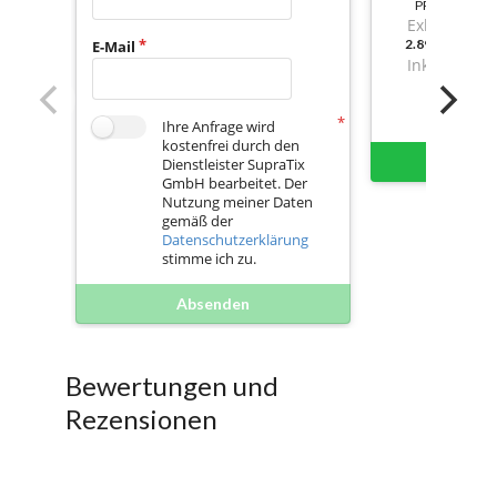
PREIS
Exkl. Mwst.
2.893,119999
E-Mail
Inkl. Mwst.
Ihre Anfrage wird
kostenfrei durch den
Sofort 
Dienstleister SupraTix
GmbH bearbeitet. Der
Nutzung meiner Daten
gemäß der
Datenschutzerklärung
stimme ich zu.
Absenden
Bewertungen und
Rezensionen