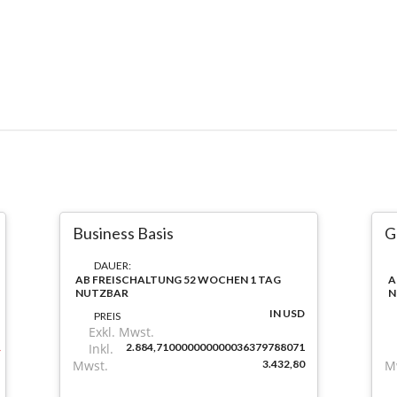
Business Basis
G
DAUER:
AB FREISCHALTUNG 52 WOCHEN 1 TAG
A
NUTZBAR
N
IN USD
PREIS
Exkl. Mwst.
Inkl.
2.884,710000000000036379788071
Mwst.
3.432,80
M