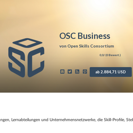
OSC Business
von
Open Skills Consortium
0,0
/ (
0
Bewert.)
ab 2.884,71 USD