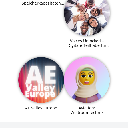
Speicherkapazitäten
für SupraHive
Voices Unlocked –
Digitale Teilhabe für
alle
AE Valley Europe
Aviation:
Weltraumtechnik
(Space Systems
Engineer) Agent (MCP)