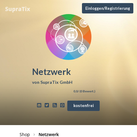
Einloggen/Registrierung
Netzwerk
von
SupraTix GmbH
0,0
/ (
0
Bewert.)
kostenfrei
Shop
Netzwerk