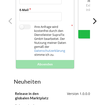
PREIS
Exkl. Mwst.
Inkl. Mwst.
E-Mail
Ihre Anfrage wird
kostenfrei durch den
Sofort 
Dienstleister SupraTix
GmbH bearbeitet. Der
Nutzung meiner Daten
gemäß der
Datenschutzerklärung
stimme ich zu.
Absenden
Neuheiten
Release in den
Version 1.0.0.0
globalen Marktplatz