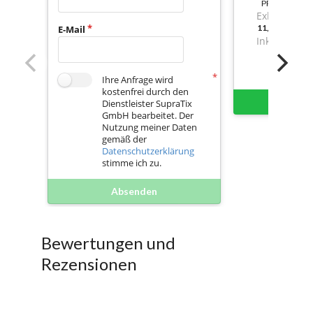
PREIS
Exkl. Mwst.
11,56000000
E-Mail
Inkl. Mwst.
Ihre Anfrage wird
kostenfrei durch den
Sofort 
Dienstleister SupraTix
GmbH bearbeitet. Der
Nutzung meiner Daten
gemäß der
Datenschutzerklärung
stimme ich zu.
Absenden
Bewertungen und
Rezensionen