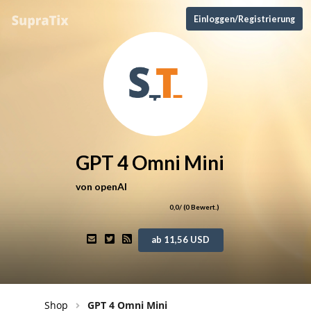
Einloggen/Registrierung
GPT 4 Omni Mini
von
openAI
0,0
/ (
0
Bewert.)
ab 11,56 USD
Shop
GPT 4 Omni Mini