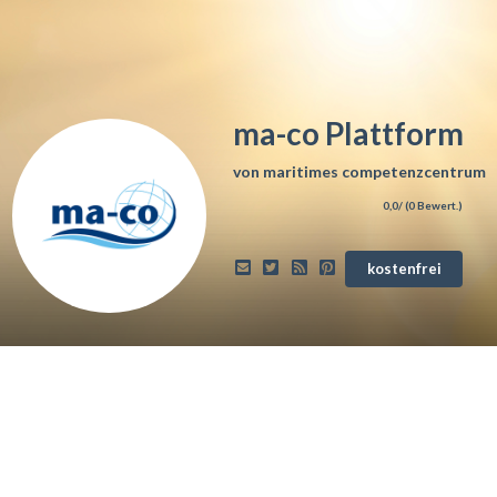
ma-co Plattform
von
maritimes competenzcentrum
0,0
/ (
0
Bewert.)
kostenfrei