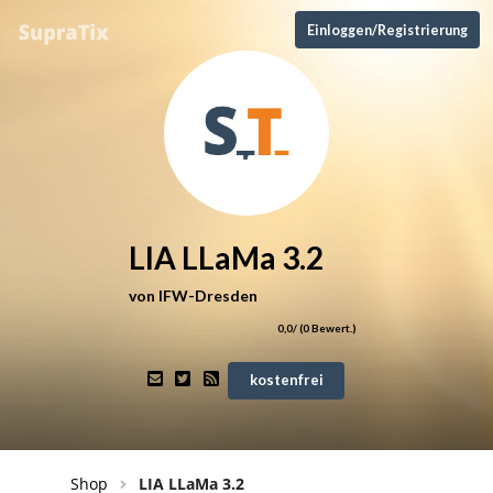
Einloggen/Registrierung
LIA LLaMa 3.2
von
IFW-Dresden
0,0
/ (
0
Bewert.)
kostenfrei
Shop
LIA LLaMa 3.2