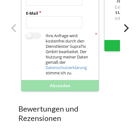
PREIS
Exkl. Mwst.
11,56000000
E-Mail
Inkl. Mwst.
Ihre Anfrage wird
kostenfrei durch den
Sofort 
Dienstleister SupraTix
GmbH bearbeitet. Der
Nutzung meiner Daten
gemäß der
Datenschutzerklärung
stimme ich zu.
Absenden
Bewertungen und
Rezensionen