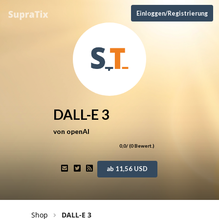
Einloggen/Registrierung
DALL-E 3
von
openAI
0,0
/ (
0
Bewert.)
ab 11,56 USD
Shop
DALL-E 3