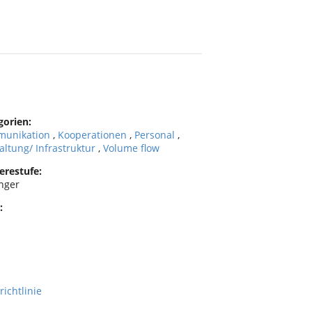
gorien:
unikation
,
Kooperationen
,
Personal
,
altung/ Infrastruktur
,
Volume flow
erestufe:
nger
:
richtlinie