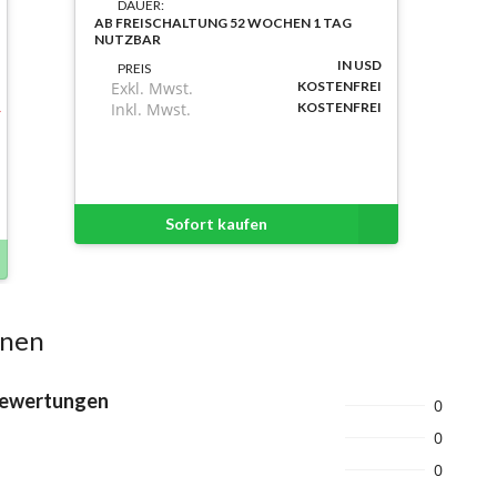
DAUER:
AB FREISCHALTUNG 52 WOCHEN 1 TAG
NUTZBAR
IN USD
PREIS
Exkl. Mwst.
KOSTENFREI
Inkl. Mwst.
KOSTENFREI
Sofort kaufen
onen
Bewertungen
0
0
0