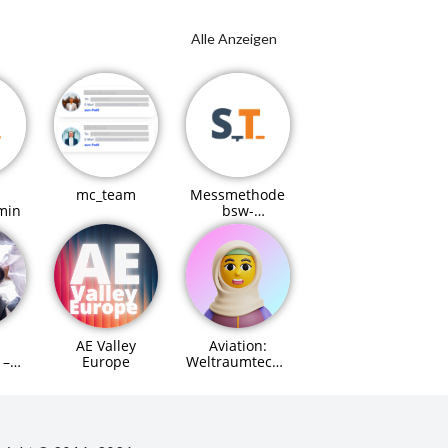
Alle Anzeigen
mc_team
Messmethode
min
bsw-
Referenzmodell
AE Valley
Aviation:
Europe
Weltraumtechnik
 –
(Space Systems
Engineer)
für
Agent (MCP)