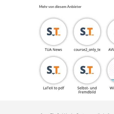
Mehr von diesem Anbieter
TUA News
course2_only_teaching
AV
LaTeX to pdf
Selbst- und
Wi
Fremdbild