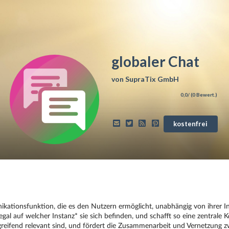
globaler Chat
von
SupraTix GmbH
0,0
/ (
0
Bewert.)
kostenfrei