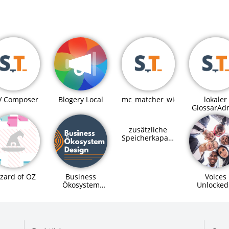
Blogery Local
V Composer
mc_matcher_widget
lokaler
GlossarAd
zusätzliche
Speicherkapazitäten
für SupraHive
Business
Voices
zard of OZ
Ökosystem
Unlocked
Design
Digitale
Workshop
Teilhabe 
alle