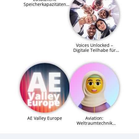
Speicherkapazitäten
für SupraHive
Voices Unlocked –
Digitale Teilhabe für
alle
AE Valley Europe
Aviation:
Weltraumtechnik
(Space Systems
Engineer) Agent (MCP)