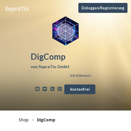
Einloggen/Registrierung
DigComp
von
SupraTix GmbH
0,0
/ (
0
Bewert.)
kostenfrei
Shop
DigComp