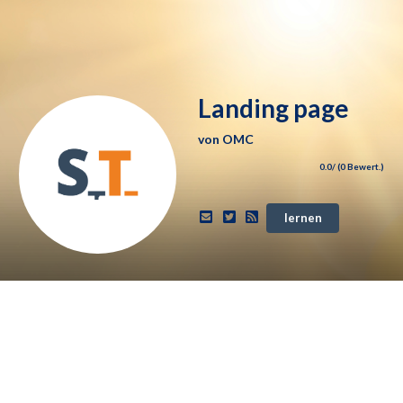
Landing page
von
OMC
0.0
/ (
0
Bewert.)
lernen