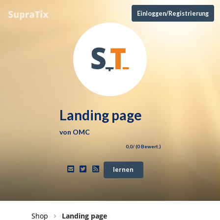
Einloggen/Registrierung
Landing page
von
OMC
0,0
/ (
0
Bewert.)
lernen
Shop
Landing page