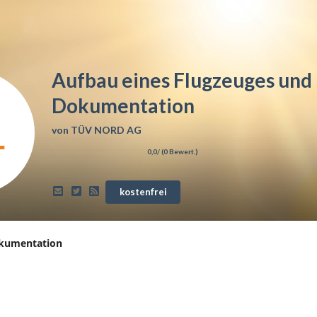
Aufbau eines Flugzeuges und
Dokumentation
von
TÜV NORD AG
0,0
/ (
0
Bewert.)
kostenfrei
okumentation