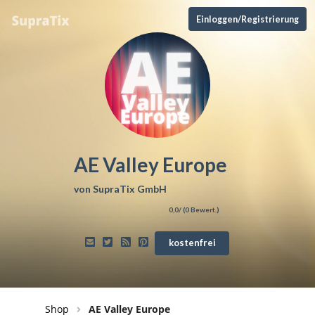
Einloggen/Registrierung
AE Valley Europe
von
SupraTix GmbH
0,0
/ (
0
Bewert.)
kostenfrei
Shop
AE Valley Europe