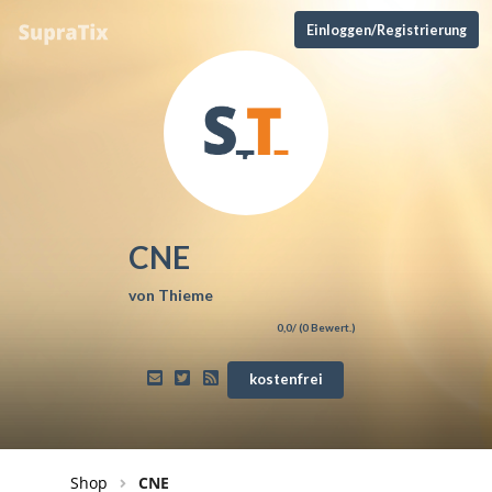
Einloggen/Registrierung
CNE
von
Thieme
0,0
/ (
0
Bewert.)
kostenfrei
Shop
CNE