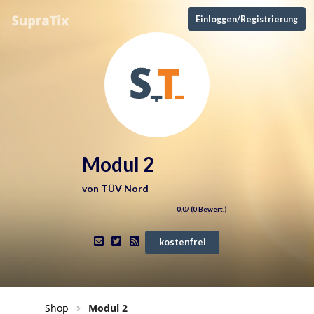
Einloggen/Registrierung
Modul 2
von
TÜV Nord
0,0
/ (
0
Bewert.)
kostenfrei
Shop
Modul 2