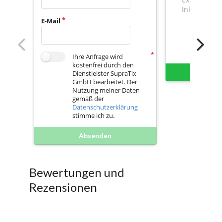
Inkl. Mwst.
E-Mail
Ihre Anfrage wird
kostenfrei durch den
Sofort 
Dienstleister SupraTix
GmbH bearbeitet. Der
Nutzung meiner Daten
gemäß der
Datenschutzerklärung
stimme ich zu.
Absenden
Bewertungen und
Rezensionen