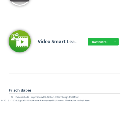
Video Smart Lea…
Kostenfrei
Frisch dabei
·
·
·
Datenschutz
·
Impressum
EU-Online-Schlichtungs-Plattform
·
© 2016 - 2026 SupraTix GmbH oder Partnergesellschaften - Alle Rechte vorbehalten.
Pädagogisch-did…
Kostenfrei