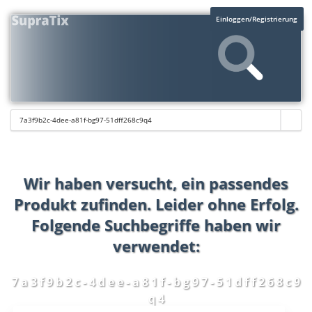
Einloggen/Registrierung
Wir haben versucht, ein passendes
Produkt zufinden. Leider ohne Erfolg.
Folgende Suchbegriffe haben wir
verwendet:
7 a 3 f 9 b 2 c - 4 d e e - a 8 1 f - b g 9 7 - 5 1 d f f 2 6 8 c 9
q 4